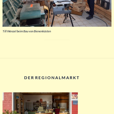
Till Wenzel beim Bau von Bienenkästen
D E R R E G I O N A L M A R K T