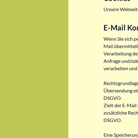
Unsere Webseite
E-Mail Ko
Wenn Sie sich pe
Mail übermittel
Verarbeitung der
Anfrage und/ode
verarbeiten und
Rechtsgrundlage 
Übersendung eine
DSGVO.
Zielt der E-Mail
zusätzliche Recht
DSGVO.
Eine Speicherun