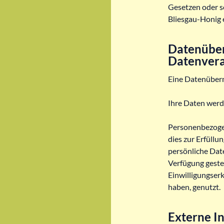
Gesetzen oder s
Bliesgau-Honig e
Datenüber
Datenvera
Eine Datenübermi
Ihre Daten werd
Personenbezoge
dies zur Erfüllu
persönliche Dat
Verfügung gestel
Einwilligungser
haben, genutzt.
Externe I