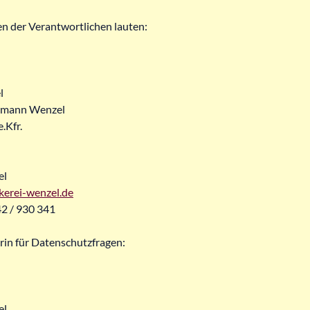
n der Verantwortlichen lauten:
l
ilmann Wenzel
.Kfr.
el
kerei-wenzel.de
42 / 930 341
in für Datenschutzfragen:
el