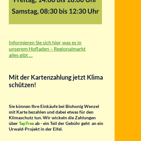
Informieren Sie sich hier, was es in
unserem Hofladen – Regionalmarkt
alles gibt …
Mit der Kartenzahlung jetzt Klima
schützen!
Sie können Ihre Einkäufe bei Biohonig Wenzel
mit Karte bezahlen und dabei etwas für den
Klimaschutz tun.
Wir wickeln die Zahlungen
über
TapTree
ab - ein Teil der Gebühr geht an ein
Urwald-Projekt in der Eifel.