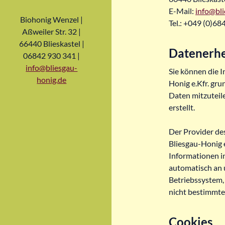
E-Mail:
info@bli
Biohonig Wenzel |
Tel.: +049 (0)68
Aßweiler Str. 32 |
66440 Blieskastel |
Datenerhe
06842 930 341 |
info@bliesgau-
Sie können die 
honig.de
Honig e.Kfr. gr
Daten mitzuteile
erstellt.
Der Provider de
Bliesgau-Honig 
Informationen i
automatisch an 
Betriebssystem,
nicht bestimmte
Cookies