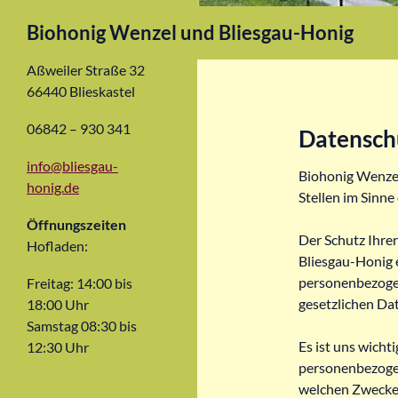
Suchen
Biohonig Wenzel und Bliesgau-Honig
Aßweiler Straße 32
66440 Blieskastel
06842 – 930 341
Datensch
info@bliesgau-
Biohonig Wenzel
honig.de
Stellen im Sinne
Öffnungszeiten
Der Schutz Ihre
Hofladen:
Bliesgau-Honig e
personenbezogen
Freitag: 14:00 bis
gesetzlichen Da
18:00 Uhr
Samstag 08:30 bis
Es ist uns wicht
12:30 Uhr
personenbezoge
welchen Zwecke