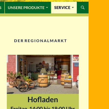
S
UNSERE PRODUKTE
SERVICE
D E R R E G I O N A L M A R K T