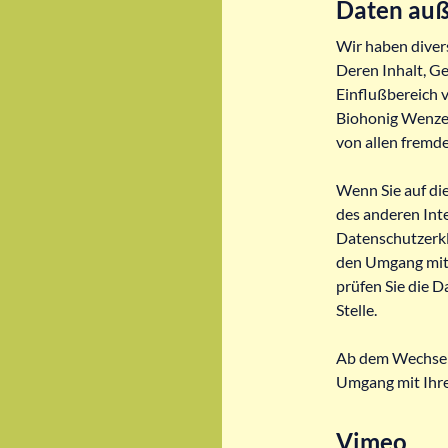
Daten auß
Wir haben diver
Deren Inhalt, G
Einflußbereich 
Biohonig Wenzel 
von allen fremde
Wenn Sie auf die
des anderen Inte
Datenschutzerkl
den Umgang mit 
prüfen Sie die D
Stelle.
Ab dem Wechsel 
Umgang mit Ihre
Vimeo