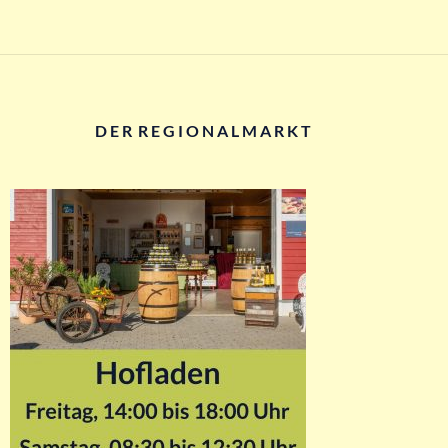
D E R R E G I O N A L M A R K T