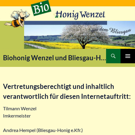
Suchen
Biohonig Wenzel und Bliesgau-Honig
ZUM
PRIMÄR
INHALT
MENÜ
SPRINGEN
Vertretungsberechtigt und inhaltlich
verantwortlich für diesen Internetauftritt:
Tilmann Wenzel
Imkermeister
Andrea Hempel (Bliesgau-Honig e.Kfr.)