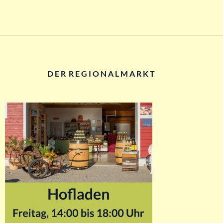
D E R R E G I O N A L M A R K T