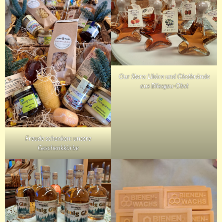
Our Stars: Liköre und Obstbrände
aus Bliesgau-Obst
Freude schenken: unsere
Geschenkkörbe