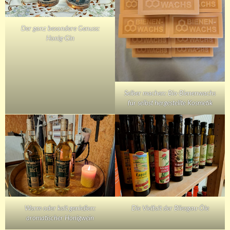
Der ganz besondere Genuss:
Honig-Gin
Selber machen: Bio-Bienenwachs
für selbst hergestellte Kosmetik
Warm oder kalt genießen:
Die Vielfalt der Bliesgau-Öle
aromatischer Honigwein