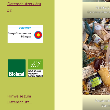
Datenschutzerkläru
Osterkorb 
ng
Bienenwachskerz
Hinweise zum
Freude sch
Datenschutz ...
Gesch