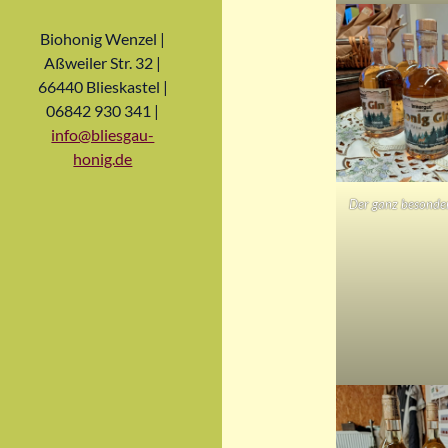
Biohonig Wenzel |
Aßweiler Str. 32 |
66440 Blieskastel |
06842 930 341 |
info@bliesgau-
honig.de
Der ganz besonde