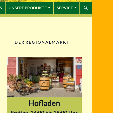
S
UNSERE PRODUKTE
SERVICE
D E R R E G I O N A L M A R K T