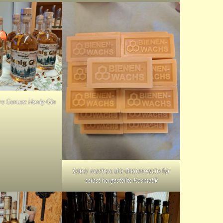
re Genuss: Honig-Gin
Selber machen: Bio-Bienenwachs für
selbst hergestellte Kosmetik