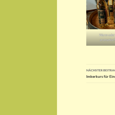
Warm oder 
aromatisc
Beitragsn
NÄCHSTER BEITRA
Imkerkurs für Ein