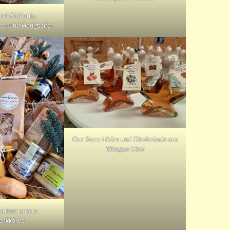
mit Biohonig,
en und Honigseifen
Our Stars: Liköre und Obstbrände aus
Bliesgau-Obst
enken: unsere
enkkörbe