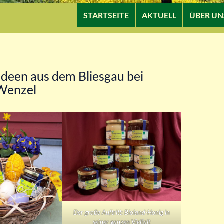
ZUM INHALT SPRINGEN
STARTSEITE
AKTUELL
ÜBER UN
deen aus dem Bliesgau bei
Wenzel
Der große Auftritt: Bioland-Honig in
seiner ganzen Vielfalt