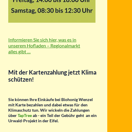
Informieren Sie sich hier, was es in
unserem Hofladen – Regionalmarkt
alles gibt …
Mit der Kartenzahlung jetzt Klima
schützen!
Sie können Ihre Einkäufe bei Biohonig Wenzel
mit Karte bezahlen und dabei etwas für den
Klimaschutz tun.
Wir wickeln die Zahlungen
über
TapTree
ab - ein Teil der Gebühr geht an ein
Urwald-Projekt in der Eifel.